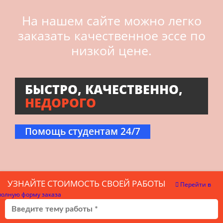
На нашем сайте можно легко
заказать качественное эссе по
низкой цене.
БЫСТРО, КАЧЕСТВЕННО,
НЕДОРОГО
Помощь студентам 24/7
УЗНАЙТЕ СТОИМОСТЬ СВОЕЙ РАБОТЫ
Перейти в
полную форму заказа