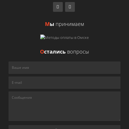
М
ы
принимаем
О
стались
вопросы