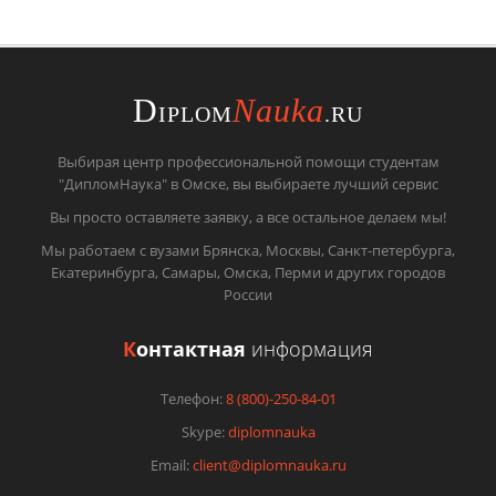
D
Nauka
IPLOM
.RU
Выбирая центр профессиональной помощи студентам
"ДипломНаука" в Омске, вы выбираете лучший сервис
Вы просто оставляете заявку, а все остальное делаем мы!
Мы работаем с вузами Брянска, Москвы, Санкт-петербурга,
Екатеринбурга, Самары, Омска, Перми и других городов
России
К
онтактная
информация
Телефон:
8 (800)-250-84-01
Skype:
diplomnauka
Email:
client@diplomnauka.ru